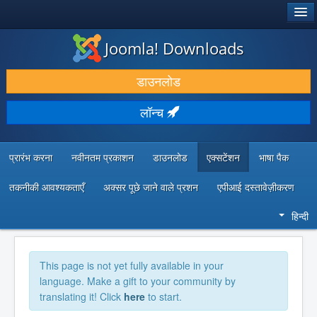
®
जूमला!
Joomla! Downloads
डाउनलोड करें और बढ़ाएं
डाउनलोड
खोजें और जानें
लॉन्च
सामुदायिक समर्थन
डेवलपर संसाधन
प्रारंभ करना
नवीनतम प्रकाशन
डाउनलोड
एक्सटेंशन
भाषा पैक
तकनीकी आवश्यकताएँ
अक्सर पूछे जाने वाले प्रशन
एपीआई दस्तावेज़ीकरण
हिन्दी
This page is not yet fully available in your
language. Make a gift to your community by
translating it! Click
here
to start.