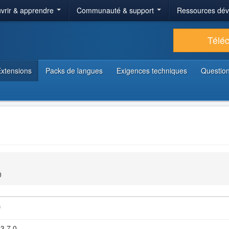
vrir & apprendre
Communauté & support
Ressources dé
Télé
xtensions
Packs de langues
Exigences techniques
Question
0
)
 3.7.0