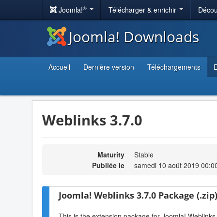
®
Joomla!
Télécharger & enrichir
Décou
Joomla! Downloads
Accueil
Dernière version
Téléchargements
E
Weblinks 3.7.0
Maturity
Stable
Publiée le
samedi 10 août 2019 00:0
Joomla! Weblinks 3.7.0 Package (.zip
This is the extension package for Joomla! Weblinks