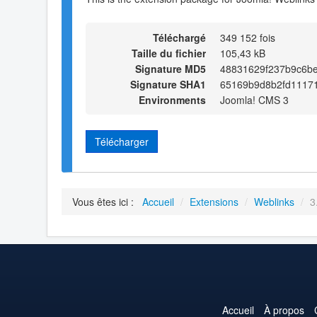
Téléchargé
349 152 fois
Taille du fichier
105,43 kB
Signature MD5
48831629f237b9c6b
Signature SHA1
65169b9d8b2fd1117
Environments
Joomla! CMS 3
Télécharger
Vous êtes ici :
Accueil
/
Extensions
/
Weblinks
/
3
Accueil
À propos