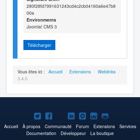
280f28fd7991631243cd4c2cb04160a6e47b8
00a
Environments
Joomla! CMS 3
Télécharger
Vous êtes ici :
Accueil
/
Extensions
/
Weblinks
/
3.4.0
Joomla!
Joomla!
Joomla!
Joomla!
Joomla!
Joomla!
Joomla!
sur
sur
sur
sur
sur
sur
sur
Accueil
À propos
Communauté
Forum
Extensions
Services
Documentation
Développeur
La boutique
Twitter
Facebook
YouTube
LinkedIn
Pinterest
Instagram
GitHub