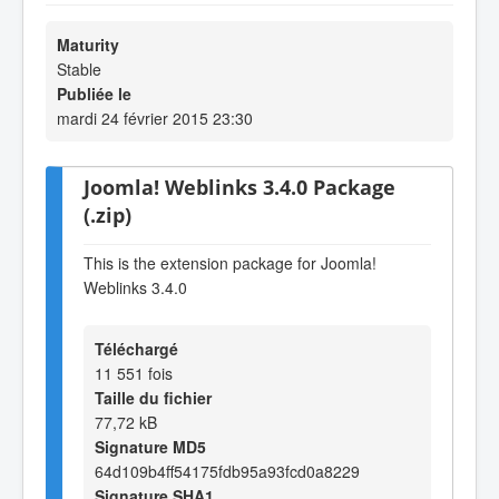
Maturity
Stable
Publiée le
mardi 24 février 2015 23:30
Joomla! Weblinks 3.4.0 Package
(.zip)
This is the extension package for Joomla!
Weblinks 3.4.0
Téléchargé
11 551 fois
Taille du fichier
77,72 kB
Signature MD5
64d109b4ff54175fdb95a93fcd0a8229
Signature SHA1