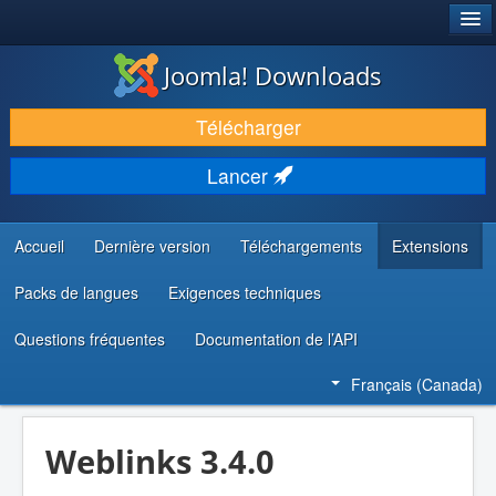
®
JOOMLA!
Joomla! Downloads
TÉLÉCHARGER & ENRICHIR
Télécharger
DÉCOUVRIR & APPRENDRE
Lancer
COMMUNAUTÉ & SUPPORT
RESSOURCES DÉVELOPPEURS
Accueil
Dernière version
Téléchargements
Extensions
Packs de langues
Exigences techniques
Questions fréquentes
Documentation de l’API
Français (Canada)
Weblinks 3.4.0