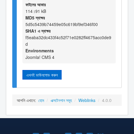
ফাইলের আকার
114।91 kB
MD5 স্বাক্ষর
5d5c5439b74459e05c619bf9ef346f00
SHA1 এ স্বাক্ষর
f5eaba32dc433f4c52f71e0282ff4675acc0de9
d
Environments
Joomla! CMS 4
এখনই ডাউনলোড করুন
আপনি এখানে:
হোম
/
এক্সটেনশান সমূহ
/
Weblinks
/
4.0.0