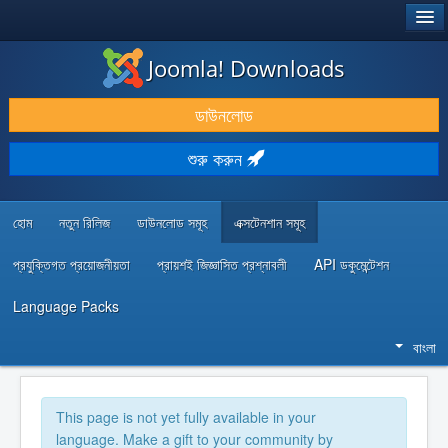
®
JOOMLA!
Joomla! Downloads
ডাউনলোড & প্রসারিত করুন
ডাউনলোড
আবিষ্কার & শিখুন
শুরু করুন
কমিউনিটি & সহায়তা
ডেভেলপার রিসোর্স
হোম
নতুন রিলিজ
ডাউনলোড সমূহ
এক্সটেনশান সমূহ
প্রযুক্তিগত প্রয়োজনীয়তা
প্রায়শই জিজ্ঞাসিত প্রশ্নাবলী
API ডকুমেন্টেশন
Language Packs
বাংলা
This page is not yet fully available in your
language. Make a gift to your community by