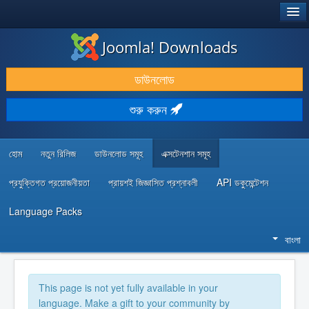
®
JOOMLA!
Joomla! Downloads
ডাউনলোড & প্রসারিত করুন
ডাউনলোড
আবিষ্কার & শিখুন
শুরু করুন
কমিউনিটি & সহায়তা
ডেভেলপার রিসোর্স
হোম
নতুন রিলিজ
ডাউনলোড সমূহ
এক্সটেনশান সমূহ
প্রযুক্তিগত প্রয়োজনীয়তা
প্রায়শই জিজ্ঞাসিত প্রশ্নাবলী
API ডকুমেন্টেশন
Language Packs
বাংলা
This page is not yet fully available in your
language. Make a gift to your community by