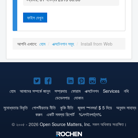
ফাইল দেখুন
আপনি এখানে:
হোম
/
এক্সটেনশান সমূহ
/
Install from Web
টুইটার
ফেসবুক
জুমলা
লিঙ্কড্‌ইনে
পিনটারেস্ট
ইন্সটাগ্রাম
গিটহাব
এ
এ
!
জুমলা!
এ
এ
এ
হোম
আমাদের সম্পর্কে জানুন
সম্প্রদায়
ফোরাম
এক্সটেনশন
Services
নথি
ডেভেলপার
দোকান
জুমলা!
জুমলা!
ইউটিউবে
জুমলা!
জুমলা!
জুমলা!
সুবোধ্যতার বিবৃতি
গোপনীয়তার নীতি
কুকি নীতি
জুমলা স্পনসর! $ 5 দিয়ে
অনুবাদ সাহায্য
করুন
একটি সমস্যা রিপোর্ট
%লগইনপাঠ্য%
© ২০০৫ - 2026
Open Source Matters, Inc.
সকল অধিকার সংরক্ষিত।