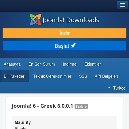
®
JOOMLA!
Joomla! Downloads
İNDIR & GENIŞLET
İndir
KEŞFET & ÖĞREN
Başlat
TOPLULUK & DESTEK
GELIŞTIRICI KAYNAKLARI
Anasayfa
En Son Sürüm
İndirme
Eklentiler
Dil Paketleri
Teknik Gereksinimler
SSS
API Belgeleri
Türkçe
Joomla! 6 - Greek 6.0.0.1
Stable
Maturity
Stable