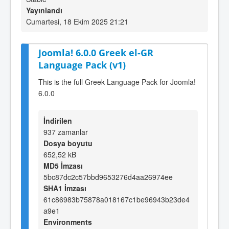
Yayınlandı
Cumartesi, 18 Ekim 2025 21:21
Joomla! 6.0.0 Greek el-GR
Language Pack (v1)
This is the full Greek Language Pack for Joomla!
6.0.0
İndirilen
937 zamanlar
Dosya boyutu
652,52 kB
MD5 İmzası
5bc87dc2c57bbd9653276d4aa26974ee
SHA1 İmzası
61c86983b75878a018167c1be96943b23de4
a9e1
Environments