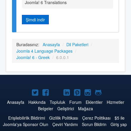
Joomla! 6 Translations
Şimdi indir
Buradasınız:
Anasayfa
/
Dil Paketleri
/
Joomla 4 Language Packages
/
Joomla! 6 - Greek
/
6.0.0.1
Twitter'da
Facebook'da
YouTube'da
LinkedIn'de
Pinterest'de
Instagram'da
GitHub'da
Joomla
Joomla
Joomla
Joomla
Joomla
Joomla
Joomla
Anasayfa
Hakkında
Topluluk
Forum
Eklentiler
Hizmetler
Belgeler
Geliştirici
Mağaza
Erişilebilirlik Bildirimi
Gizlilik Politikası
Çerez Politikası
$5 ile
Joomla'ya Sponsor Olun
Çeviri Yardımı
Sorun Bildirin
Giriş yap