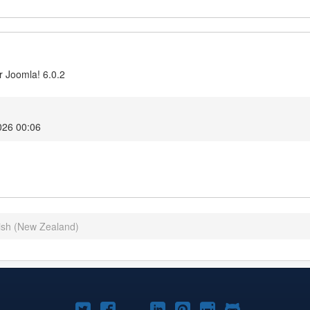
r Joomla! 6.0.2
026 00:06
lish (New Zealand)
Twitter'da
Facebook'da
YouTube'da
LinkedIn'de
Pinterest'de
Instagram'da
GitHub'da