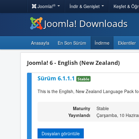
®
Joomla!
İndir & Genişlet
Keşfet & Öğ
Joomla! Downloads
Anasayfa
En Son Sürüm
İndirme
Eklentiler
Joomla! 6 - English (New Zealand)
Sürüm 6.1.1.1
Stable
This is the English, New Zealand Language Pack fo
Maturity
Stable
Yayınlandı
Çarşamba, 10 Hazira
Dosyaları görüntüle