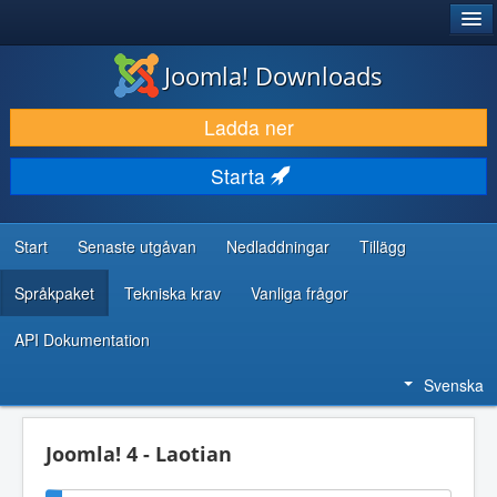
®
JOOMLA!
Joomla! Downloads
LADDA NER & UTÖKA
Ladda ner
UPPTÄCK & LÄR
Starta
GEMENSKAP & SUPPORT
RESURSER FÖR UTVECKLARE
Start
Senaste utgåvan
Nedladdningar
Tillägg
Språkpaket
Tekniska krav
Vanliga frågor
API Dokumentation
Svenska
Joomla! 4 - Laotian