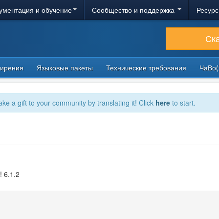
ументация и обучение
Сообщество и поддержка
Ресурс
Ск
ирения
Языковые пакеты
Технические требования
ЧаВо(
ake a gift to your community by translating it! Click
here
to start.
! 6.1.2