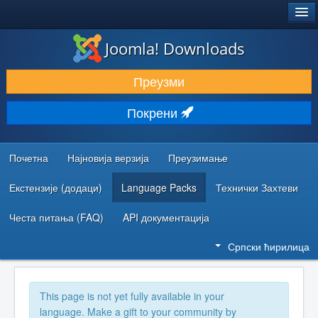
®
JOOMLA!
Joomla! Downloads
ПРЕУЗИМАЊЕ И ПРОШИРЕЊА (ЕКСТЕНЗИЈЕ)
Преузми
ОТКРИЈТЕ И НАУЧИТЕ
Покрени
ЗАЈЕДНИЦА И ПОДРШКА
РЕСУРСИ ЗА РАЗВОЈ
Почетна
Најновија верзија
Преузимање
Екстензије (додаци)
Language Packs
Технички Захтеви
Честа питања (FAQ)
API документација
Српски ћирилица
This page is not yet fully available in your
language. Make a gift to your community by