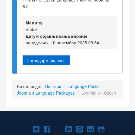
6.0.1
Maturity
Stable
Датум објављивања верзије
понедељак, 10 новембар 2025 09:54
Погледајте фајлове
Ви сте овде:
Почетак
/
Language Packs
/
Joomla 4 Language Packages
/
Joomla! 6 - Czech
Joomla!
Joomla!
Joomla!
Joomla!
Joomla!
Joomla!
Joomla!