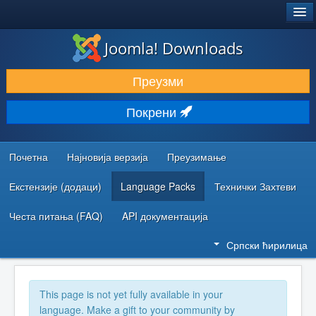
®
JOOMLA!
Joomla! Downloads
ПРЕУЗИМАЊЕ И ПРОШИРЕЊА (ЕКСТЕНЗИЈЕ)
Преузми
ОТКРИЈТЕ И НАУЧИТЕ
Покрени
ЗАЈЕДНИЦА И ПОДРШКА
РЕСУРСИ ЗА РАЗВОЈ
Почетна
Најновија верзија
Преузимање
Екстензије (додаци)
Language Packs
Технички Захтеви
Честа питања (FAQ)
API документација
Српски ћирилица
This page is not yet fully available in your
language. Make a gift to your community by