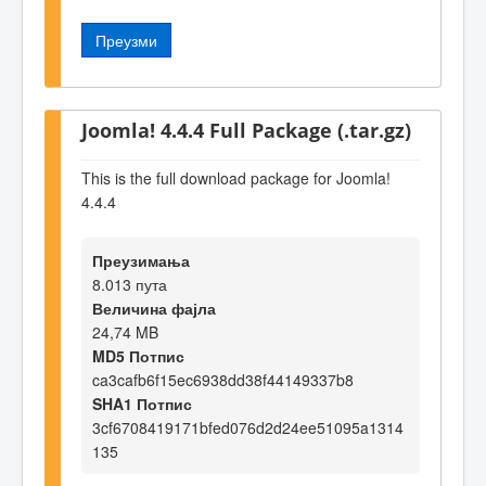
Преузми
Joomla! 4.4.4 Full Package (.tar.gz)
This is the full download package for Joomla!
4.4.4
Преузимања
8.013 пута
Величина фајла
24,74 MB
MD5 Потпис
ca3cafb6f15ec6938dd38f44149337b8
SHA1 Потпис
3cf6708419171bfed076d2d24ee51095a1314
135