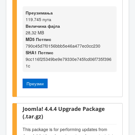
Преузимања
119.745 пута
Величина фајла
28,32 MB
MD5 Потпис
790c45d7f0156bbb5e46a477ec0cc230
SHA1 Потпис
9cc116f25349be9e79330e745fcd06f735f396
1c
Преузми
Joomla! 4.4.4 Upgrade Package
(.tar.gz)
This package is for performing updates from