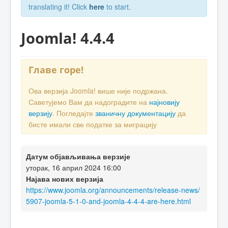
translating it! Click
here
to start.
Joomla! 4.4.4
Главе горе!
Ова верзија Joomla! више није подржана.
Саветујемо Вам да надоградите на
најновију
верзију
. Погледајте
званичну документацију
да
бисте имали све податке за миграцију
Датум објављивања верзије
уторак, 16 април 2024 16:00
Најава нових верзија
https://www.joomla.org/announcements/release-news/
5907-joomla-5-1-0-and-joomla-4-4-4-are-here.html