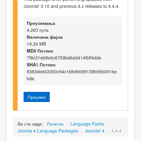
Joomla! 3.10 and previous 4.x releases to 4.4.4.
Преузимања
4.263 пута
Величина фајла
19,30 MB
MD5 Потпис
7f8c31eb8e6c6759bd6a9414fbff4dde
SHA1 Потпис
8383ded43300c94c1bfef6699139b95b091be
bde
Преузми
Ви сте овде:
Почетак
/
Language Packs
/
Joomla 4 Language Packages
/
Joomla! 4
/
4.4.4