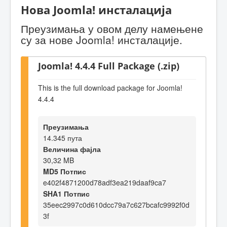
Нова Joomla! инсталација
Преузимања у овом делу намењене
су за нове Joomla! инсталације.
Joomla! 4.4.4 Full Package (.zip)
This is the full download package for Joomla!
4.4.4
Преузимања
14.345 пута
Величина фајла
30,32 MB
MD5 Потпис
e402f4871200d78adf3ea219daaf9ca7
SHA1 Потпис
35eec2997c0d610dcc79a7c627bcafc9992f0d
3f