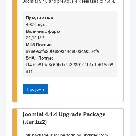
Joomla! 3.10 and previous 4.x releases to 4.4.4.
Преузимања
4.670 пута
Величина фајла
22,93 MB
MD5 Потпис
696e9cdf990fe699344d6003ca032cfe
SHA1 Потпис
f14d0c81da8c69bda2e3239101b1c1a515c58
81f
Преузми
Joomla! 4.4.4 Upgrade Package
(.tar.bz2)
This package is for performing updates from