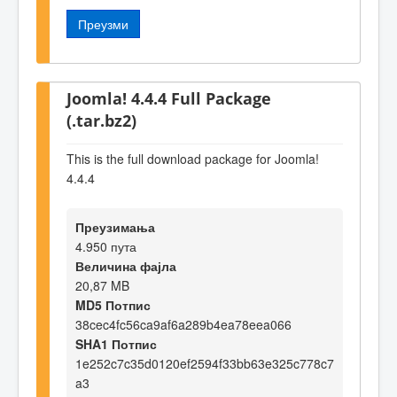
Преузми
Joomla! 4.4.4 Full Package
(.tar.bz2)
This is the full download package for Joomla!
4.4.4
Преузимања
4.950 пута
Величина фајла
20,87 MB
MD5 Потпис
38cec4fc56ca9af6a289b4ea78eea066
SHA1 Потпис
1e252c7c35d0120ef2594f33bb63e325c778c7
a3