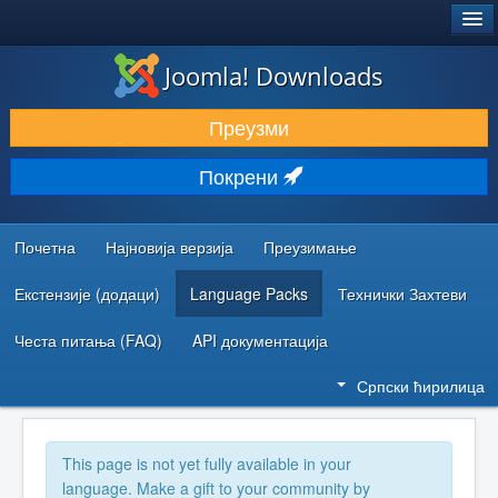
®
JOOMLA!
Joomla! Downloads
ПРЕУЗИМАЊЕ И ПРОШИРЕЊА (ЕКСТЕНЗИЈЕ)
Преузми
ОТКРИЈТЕ И НАУЧИТЕ
Покрени
ЗАЈЕДНИЦА И ПОДРШКА
РЕСУРСИ ЗА РАЗВОЈ
Почетна
Најновија верзија
Преузимање
Екстензије (додаци)
Language Packs
Технички Захтеви
Честа питања (FAQ)
API документација
Српски ћирилица
This page is not yet fully available in your
language. Make a gift to your community by