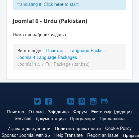
translating it! Click
here
to start.
Joomla! 6 - Urdu (Pakistan)
Нема пронађених издања
Ви сте овде:
Почетак
/
Language Packs
/
Joomla 4 Language Packages
/
Joomla! 1.5.7 Full Package (.tar.bz2)
Joomla!
Joomla!
Joomla!
Joomla!
Joomla!
Joomla!
Joomla!
нa
нa
нa
нa
нa
нa
нa
Почетна
О нама
Заједница
Форум
Екстензије (додаци)
Services
Документација
Програмери
Продавница
Twitteru
Facebooku
YouTube
LinkedIn
Pinterest
Instagram
GitHub
Изјава о доступности
Политика приватности
Cookie Policy
Sponsor Joomla! with $5
Help Translate
Report an Issue
Пријави