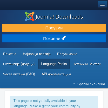
®
JOOMLA!
Joomla! Downloads
ПРЕУЗИМАЊЕ И ПРОШИРЕЊА (ЕКСТЕНЗИЈЕ)
Преузми
ОТКРИЈТЕ И НАУЧИТЕ
Покрени
ЗАЈЕДНИЦА И ПОДРШКА
РЕСУРСИ ЗА РАЗВОЈ
Почетна
Најновија верзија
Преузимање
Екстензије (додаци)
Language Packs
Технички Захтеви
Честа питања (FAQ)
API документација
Српски ћирилица
This page is not yet fully available in your
language. Make a gift to your community by