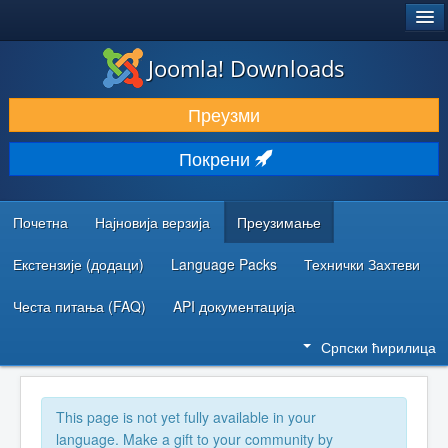
®
JOOMLA!
Joomla! Downloads
ПРЕУЗИМАЊЕ И ПРОШИРЕЊА (ЕКСТЕНЗИЈЕ)
Преузми
ОТКРИЈТЕ И НАУЧИТЕ
Покрени
ЗАЈЕДНИЦА И ПОДРШКА
РЕСУРСИ ЗА РАЗВОЈ
Почетна
Најновија верзија
Преузимање
Екстензије (додаци)
Language Packs
Технички Захтеви
Честа питања (FAQ)
API документација
Српски ћирилица
This page is not yet fully available in your
language. Make a gift to your community by