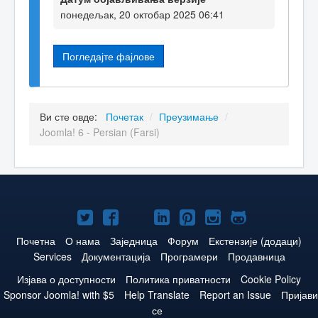
понедељак, 20 октобар 2025 06:41
Погледајте фајлове
Ви сте овде:
Почетак
/
Преузимање
/
Joomla! 6 - Persian (Farsi)
Joomla!
Joomla!
Joomla!
Joomla!
Joomla!
Joomla!
Joomla!
нa
нa
нa
нa
нa
нa
нa
Почетна
О нама
Заједница
Форум
Екстензије (додаци)
Services
Документација
Програмери
Продавница
Twitteru
Facebooku
YouTube
LinkedIn
Pinterest
Instagram
GitHub
Изјава о доступности
Политика приватности
Cookie Policy
Sponsor Joomla! with $5
Help Translate
Report an Issue
Пријави
се