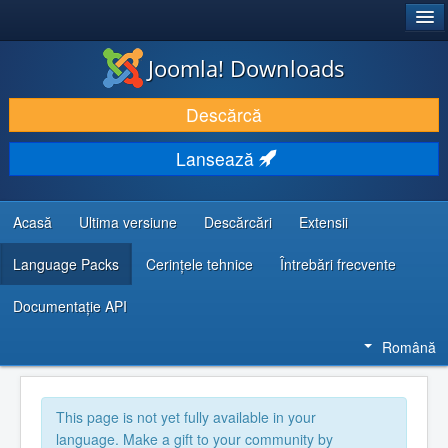
®
JOOMLA!
Joomla! Downloads
DESCARCĂ & ȘI EXTINDE
Descărcă
DESCOPERĂ & ÎNVAȚĂ
Lansează
COMUNITATE & SUPORT
RESURSE DEZVOLTATORI
Acasă
Ultima versiune
Descărcări
Extensii
Language Packs
Cerințele tehnice
Întrebări frecvente
Documentaţie API
Română
This page is not yet fully available in your
language. Make a gift to your community by