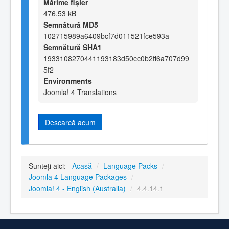
Mărime fișier
476.53 kB
Semnătură MD5
102715989a6409bcf7d011521fce593a
Semnătură SHA1
1933108270441193183d50cc0b2ff6a707d99
5f2
Environments
Joomla! 4 Translations
Descarcă acum
Sunteți aici:
Acasă
/
Language Packs
/
Joomla 4 Language Packages
/
Joomla! 4 - English (Australia)
/
4.4.14.1