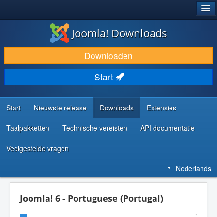
®
JOOMLA!
Joomla! Downloads
DOWNLOAD & BREID UIT
Downloaden
ONTDEK & LEER
Start
COMMUNITY & ONDERSTEUNING
ONTWIKKELAARSBRONNEN
Start
Nieuwste release
Downloads
Extensies
Taalpakketten
Technische vereisten
API documentatie
Veelgestelde vragen
Nederlands
Joomla! 6 - Portuguese (Portugal)