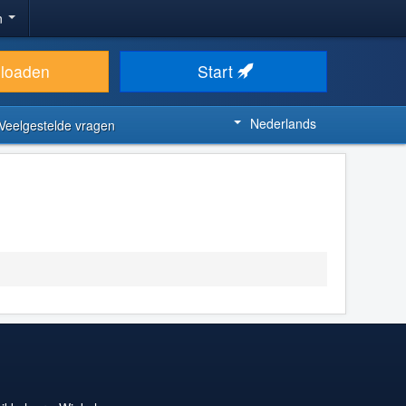
n
loaden
Start
Nederlands
Veelgestelde vragen