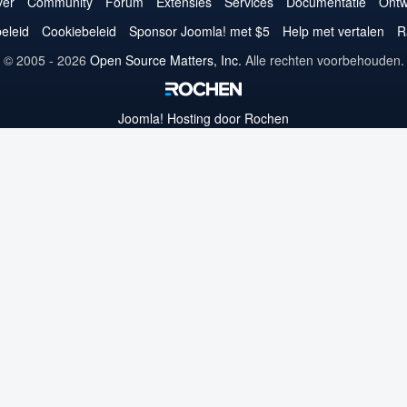
op
op
op
op
op
op
op
er
Community
Forum
Extensies
Services
Documentatie
Ontw
Twitter
Facebook
YouTube
LinkedIn
Pinterest
Instagram
GitHub
eleid
Cookiebeleid
Sponsor Joomla! met $5
Help met vertalen
R
© 2005 - 2026
Open Source Matters, Inc.
Alle rechten voorbehouden.
Joomla!
Hosting door Rochen