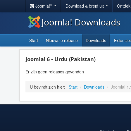
®
Joomla!
Download & breid uit
Ontdek
Joomla! Downloads
Start
Nieuwste release
Downloads
Extensie
Joomla! 6 - Urdu (Pakistan)
Er zijn geen releases gevonden
U bevindt zich hier:
Start
/
Downloads
/
Joomla! 1.