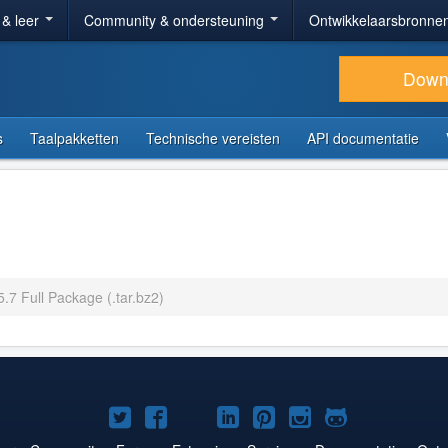
 & leer
Community & ondersteuning
Ontwikkelaarsbronne
Down
s
Taalpakketten
Technische vereisten
API documentatie
5.7 Full Package (.tar.bz2)
Joomla!
Joomla!
Joomla!
Joomla!
Joomla!
Joomla!
Joomla!