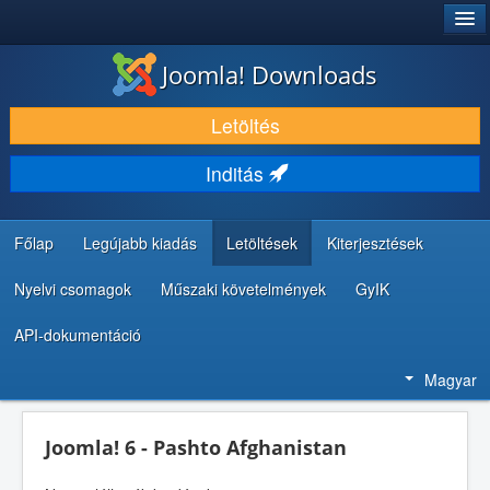
®
JOOMLA!
Joomla! Downloads
LETÖLTÉS ÉS KITERJESZTÉS
Letöltés
FEDEZZE FEL ÉS TANULJA MEG
Inditás
KÖZÖSSÉG ÉS TÁMOGATÁS
FEJLESZTŐI ERŐFORRÁSOK
Főlap
Legújabb kiadás
Letöltések
Kiterjesztések
Nyelvi csomagok
Műszaki követelmények
GyIK
API-dokumentáció
Magyar
Joomla! 6 - Pashto Afghanistan