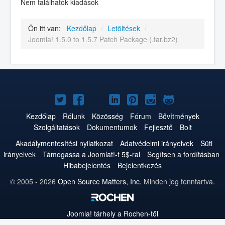
Nem találhatók kiadások
Ön itt van:
Kezdőlap
/
Letöltések
/
Joomla! 1.5.0 to 1.5.7 Patch Package (.tar.bz2)
Joomla!
Joomla!
Joomla!
Joomla!
Joomla!
Joomla!
Joomla!
a
a
a
a
a
az
a
Kezdőlap
Rólunk
Közösség
Fórum
Bővítmények
Szolgáltatások
Dokumentumok
Fejlesztő
Bolt
Twitteren
Facebookon
YouTube-
LinkedInen
Pinteresten
Instagramon
GitHub-
Akadálymentesítési nyilatkozat
Adatvédelmi irányelvek
Süti
on
on
irányelvek
Támogassa a Joomlat!-t 5$-ral
Segítsen a fordításban
Hibabejelentés
Bejelentkezés
© 2005 - 2026
Open Source Matters, Inc.
Minden jog fenntartva.
Joomla!
tárhely a Rochen-től