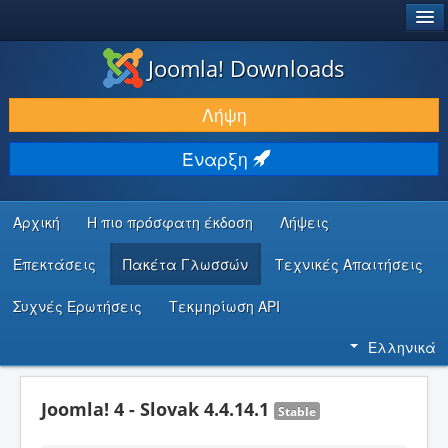
®
JOOMLA!
Joomla! Downloads
ΛΉΨΕΙΣ & ΕΠΕΚΤΆΣΕΙΣ
Λήψη
ΕΎΡΕΣΗ & ΜΆΘΗΣΗ
Έναρξη
ΚΟΙΝΌΤΗΤΑ & ΥΠΟΣΤΉΡΙΞΗ
ΠΌΡΟΙ ΠΡΟΓΡΑΜΜΑΤΙΣΤΏΝ
Αρχική
Η πιο πρόσφατη έκδοση
Λήψεις
Επεκτάσεις
Πακέτα Γλωσσών
Τεχνικές Απαιτήσεις
Συχνές Ερωτήσεις
Τεκμηρίωση API
Ελληνικά
Joomla! 4 - Slovak 4.4.14.1
Stable