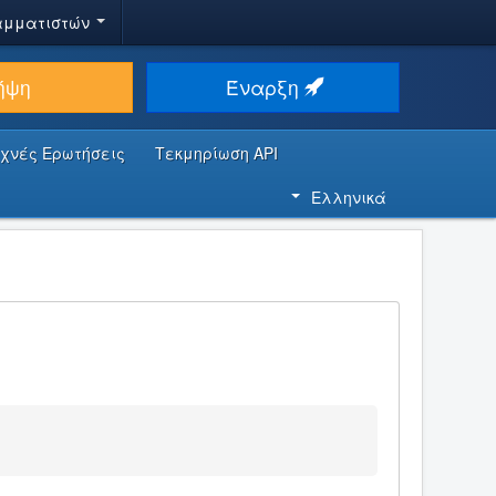
αμματιστών
ήψη
Έναρξη
υχνές Ερωτήσεις
Τεκμηρίωση API
Ελληνικά