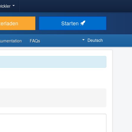
ickler
terladen
Starten
Deutsch
kumentation
FAQs