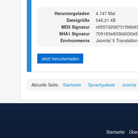
Heruntergeladen
4.747 Mal
Dateigröße
546,21 kB
MD5 Signatur
c6557d208731f96b9
SHA1 Signatur
709183e833b6630e5
Environments
Joomla! 5 Translation
Jetzt herunterladen
Aktuelle Seite:
Startseite
/
Sprachpakete
/
Joomla 
Startseite
Über