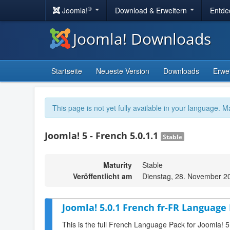
®
Joomla!
Download & Erweitern
Entde
Joomla! Downloads
Startseite
Neueste Version
Downloads
Erwe
This page is not yet fully available in your language. M
Joomla! 5 - French 5.0.1.1
Stable
Maturity
Stable
Veröffentlicht am
Dienstag, 28. November 2
Joomla! 5.0.1 French fr-FR Language 
This is the full French Language Pack for Joomla! 5