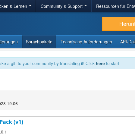
cken & Lernen
Community & Support
Ressourcen für Entw
Herun
iterungen
Sprachpakete
Technische Anforderungen
API-Do
ake a gift to your community by translating it! Click
here
to start.
023 19:06
Pack (v1)
.0.1