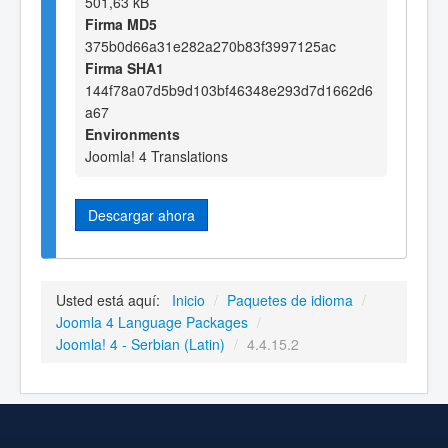
501,63 kB
Firma MD5
375b0d66a31e282a270b83f3997125ac
Firma SHA1
144f78a07d5b9d103bf46348e293d7d1662d6
a67
Environments
Joomla! 4 Translations
Descargar ahora
Usted está aquí:
Inicio
/
Paquetes de idioma
/
Joomla 4 Language Packages
/
Joomla! 4 - Serbian (Latin)
/
4.4.15.2