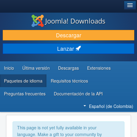
®
JOOMLA!
Joomla! Downloads
DESCARGAR
Descargar
DESCUBRE Y APRENDE
Lanzar
COMUNIDAD Y AYUDA
RECURSOS PARA DESARROLLADORES
Inicio
Última versión
Descargas
Extensiones
Paquetes de idioma
Requisitos técnicos
Preguntas frecuentes
Documentación de la API
Español (de Colombia)
This page is not yet fully available in your
language. Make a gift to your community by