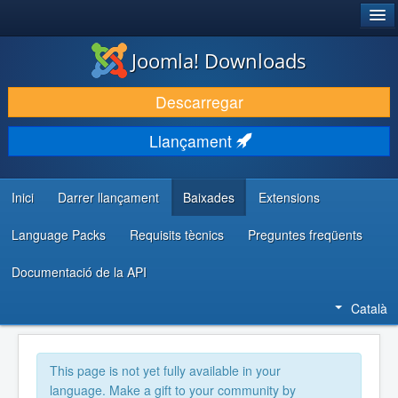
®
JOOMLA!
Joomla! Downloads
DESCARREGA & AMPLIA
Descarregar
DESCOBRIR & APRENDRE
Llançament
COMUNITAT & SUPORT
RECURSOS PER DESENVOLUPADORS/ES
Inici
Darrer llançament
Baixades
Extensions
Language Packs
Requisits tècnics
Preguntes freqüents
Documentació de la API
Català
This page is not yet fully available in your
language. Make a gift to your community by