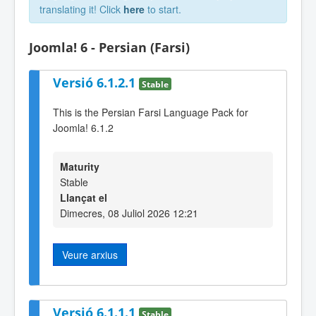
translating it! Click
here
to start.
Joomla! 6 - Persian (Farsi)
Versió 6.1.2.1
Stable
This is the Persian Farsi Language Pack for
Joomla! 6.1.2
Maturity
Stable
Llançat el
Dimecres, 08 Juliol 2026 12:21
Veure arxius
Versió 6.1.1.1
Stable