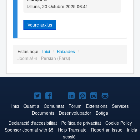
Dilluns, 20 Octubre 2025 06:41
Veure arxius
Estàs aquí:
Inici
/
Baixades
/
Joomla! 6 - Persian (Farsi)
Joomla!
Joomla!
Joomla!
Joomla!
Joomla!
Joomla!
Joomla!
a
a
a
a
a
a
a
Inici
Quant a
Comunitat
Fòrum
Extensions
Services
Documents
Desenvolupador
Botiga
Twitter
Facebook
YouTube
LinkedIn
Pinterest
Instagram
GitHub
Declaració d'accesibilitat
Política de privacitat
Cookie Policy
Sponsor Joomla! with $5
Help Translate
Report an Issue
Inicia
sessió